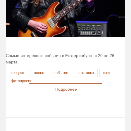
Самые интересные события в Екатеринбурге с 20 по 26
марта
концерт
анонс
событие
выставка
шоу
фотопроект
Подробнее