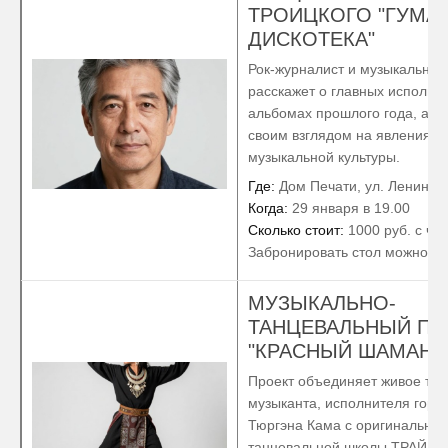
ТРОИЦКОГО "ГУМА
ДИСКОТЕКА"
Рок-журналист и музыкальный
расскажет о главных исполни
альбомах прошлого года, а т
своим взглядом на явления 
музыкальной культуры.
Где:
Дом Печати, ул. Ленина, 
Когда:
29 января в 19.00
Сколько стоит:
1000 руб. с че
Забронировать стол можно
зд
МУЗЫКАЛЬНО-
ТАНЦЕВАЛЬНЫЙ ПР
"КРАСНЫЙ ШАМАН"
Проект объединяет живое тво
музыканта, исполнителя горл
Тюргэна Кама с оригинально
танцевальной школы ТРАЙБЛ