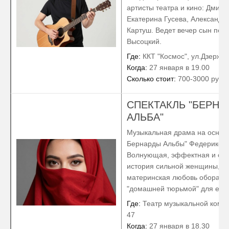
артисты театра и кино: Дмитр
Екатерина Гусева, Александр 
Картуш. Ведет вечер сын пев
Высоцкий.
Где:
ККТ "Космос", ул.Дзержин
Когда:
27 января в 19.00
Сколько стоит:
700-3000 руб.
СПЕКТАКЛЬ "БЕРНА
АЛЬБА"
Музыкальная драма на основ
Бернарды Альбы" Федерико Г
Волнующая, эффектная и от
история сильной женщины, чь
материнская любовь оборачи
"домашней тюрьмой" для её п
Где:
Театр музыкальной комед
47
Когда:
27 января в 18.30