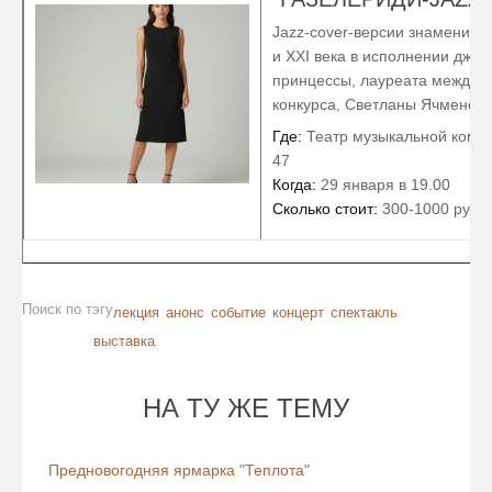
Jazz-cover-версии знамениты
и XXI века в исполнении джаз
принцессы, лауреата междун
конкурса, Светланы Ячменево
Где:
Театр музыкальной комед
47
Когда:
29 января в 19.00
Сколько стоит:
300-1000 руб.
Поиск по тэгу
лекция
анонс
событие
концерт
спектакль
выставка
НА ТУ ЖЕ ТЕМУ
Предновогодняя ярмарка "Теплота"